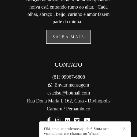
noiva está entrando rumo ao altar. "Cada
olhar, abraço , beijo, carinho e amor fazem
parte da minha...
SAIBA MAIS
CONTATO
(81) 99967-6808
Enviar mensagem
estetisu@hotmail.com
Rua Dona Maria I, 162, Casa - Divinópolis
Caruaru / Pernambuco
Olá, em que podemos ajudar? Sinta-se a
✕
vontade em me chamar no Whats.