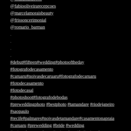
@fabiooliveirarecepcoes
@marcelamoraisbeauty
@frissoncerimonial
@romario_barman
.
.
.
.
#debut
#fifteen
#wedding
#photooftheday
#fotografodecasamento
#caruaru
#noivasdecaruaru
#fotografodecaruaru
#fotodecasamento
#fotodecasal
#photoshoot
#fotografodebodas
#preweddingphoto
#bestphoto
#tamandare
#riodejaneiro
#saopaulo
#recife
#palmares
#noivasdetamandare
#casamentonapraia
#caruaru
#prewedding
#bride
#wedding