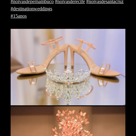
#noivasdepernambuco
#noivasderecife
#noivasdesantacruz
#destinationweddings
#15anos