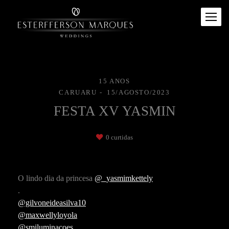
15 ANOS
CARUARU
15/AGOSTO/2023
FESTA XV YASMIN
0
curtidas
O lindo dia da princesa
@_yasmimkettely
.
@gilvoneideasilva10
@maxwellyloyola
@smiluminacoes