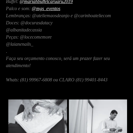
Buffet:
@mariahbuffetcaruaru2019
Palco e som:
@mgs_eventos
Lembranças: @ateliemaosdeanjo e
@carinhoateliecom
Doces: @docurasdatacy
@albanitadecassia
Peças: @locecomemore
@laianenails_
.
Faça seu orçamento conosco, será um prazer fazer seu
atendimento!
Whats: (81) 99967-6808 ou CLARO (81) 99401-8443