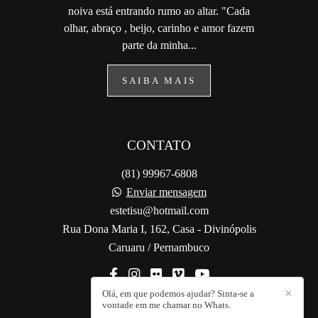
noiva está entrando rumo ao altar. "Cada
olhar, abraço , beijo, carinho e amor fazem
parte da minha...
SAIBA MAIS
CONTATO
(81) 99967-6808
Enviar mensagem
estetisu@hotmail.com
Rua Dona Maria I, 162, Casa - Divinópolis
Caruaru / Pernambuco
Olá, em que podemos ajudar? Sinta-se a
✕
vontade em me chamar no Whats.