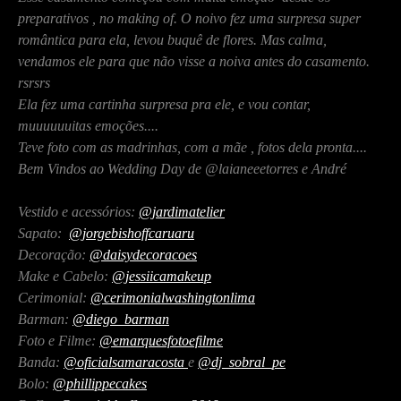
preparativos , no making of. O noivo fez uma surpresa super
romântica para ela, levou buquê de flores. Mas calma,
vendamos ele para que não visse a noiva antes do casamento.
rsrsrs
Ela fez uma cartinha surpresa pra ele, e vou contar,
muuuuuuitas emoções....
Teve foto com as madrinhas, com a mãe , fotos dela pronta....
Bem Vindos ao Wedding Day de @laianeeetorres e André
Vestido e acessórios:
@jardimatelier
Sapato:
@jorgebishoffcaruaru
Decoração:
@daisydecoracoes
Make e Cabelo:
@jessiicamakeup
Cerimonial:
@cerimonialwashingtonlima
Barman:
@diego_barman
Foto e Filme:
@emarquesfotoefilme
Banda:
@oficialsamaracosta
e
@dj_sobral_pe
Bolo:
@phillippecakes