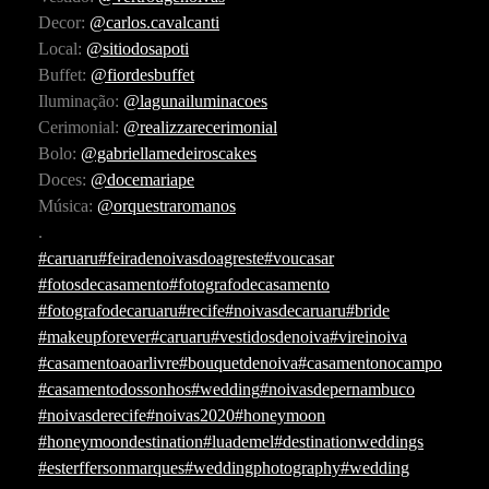
Decor:
@carlos.cavalcanti
Local:
@sitiodosapoti
Buffet:
@fiordesbuffet
Iluminação:
@lagunailuminacoes
Cerimonial:
@realizzarecerimonial
Bolo:
@gabriellamedeiroscakes
Doces:
@docemariape
Música:
@orquestraromanos
.
#caruaru
#feiradenoivasdoagreste
#voucasar
#fotosdecasamento
#fotografodecasamento
#fotografodecaruaru
#recife
#noivasdecaruaru
#bride
#makeupforever
#caruaru
#vestidosdenoiva
#vireinoiva
#casamentoaoarlivre
#bouquetdenoiva
#casamentonocampo
#casamentodossonhos
#wedding
#noivasdepernambuco
#noivasderecife
#noivas2020
#honeymoon
#honeymoondestination
#luademel
#destinationweddings
#esterffersonmarques
#weddingphotography
#wedding