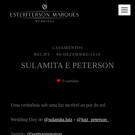
CASAMENTOS
RECIFE
06/DEZEMBRO/2019
SULAMITA E PETERSON
0
curtidas
Uma cerimônia sob uma luz incrível ao por do sol.
⠀
Wedding Day de
@sulamita.luiz
e
@luiz_peterson_
.
.
Vestido:
@vertrougenoivas