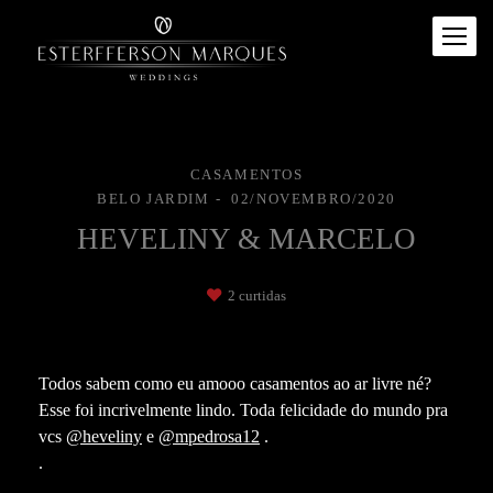
CASAMENTOS
BELO JARDIM
02/NOVEMBRO/2020
HEVELINY & MARCELO
2
curtidas
Todos sabem como eu amooo casamentos ao ar livre né?
Esse foi incrivelmente lindo. Toda felicidade do mundo pra
vcs
@heveliny
e
@mpedrosa12
.
.
.