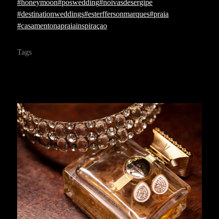
#honeymoon
#poswedding
#noivasdesergipe
#destinationweddings
#esterffersonmarques
#praia
#casamentonapraiainspiraçao
Tags
casamentoembelojardim
casamentoaoarlivre
casamento no campo