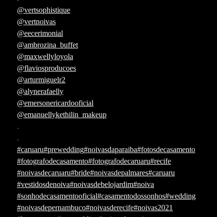
@vertsophistique
@vertnoivas
@eecerimonial
@ambrozina_buffet
@maxwellyloyola
@flaviosproducoes
@arturmiguelr2
@alynerafaelly
@emersonericardooficial
@emanuellykethilin_makeup
.
.
#caruaru
#prewedding
#noivasdaparaiba
#fotosdecasamento
#fotografodecasamento
#fotografodecaruaru
#recife
#noivasdecaruaru
#bride
#noivasdepalmares
#caruaru
#vestidosdenoiva
#noivasdebelojardim
#noiva
#sonhodecasamentooficial
#casamentodossonhos
#wedding
#noivasdepernambuco
#noivasderecife
#noivas2021