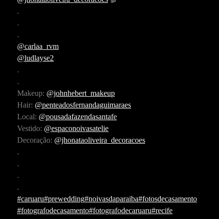
.
.
.
@carlaa_rvm
@ludlayse2
.
.
Makeup:
@johnhebert_makeup
Hair:
@penteadosfernandaguimaraes
Local:
@pousadafazendasantafe
Vestido:
@espaconoivasatelie
Decoração:
@jhonataoliveira_decoracoes
.
.
.
.
#caruaru
#prewedding
#noivasdaparaiba
#fotosdecasamento
#fotografodecasamento
#fotografodecaruaru
#recife