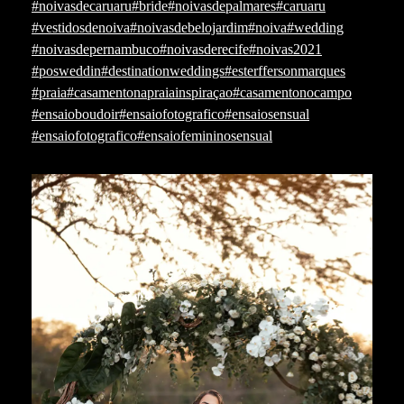
#noivasdecaruaru
#bride
#noivasdepalmares
#caruaru
#vestidosdenoiva
#noivasdebelojardim
#noiva
#wedding
#noivasdepernambuco
#noivasderecife
#noivas2021
#posweddin
#destinationweddings
#esterffersonmarques
#praia
#casamentonapraiainspiraçao
#casamentonocampo
#ensaioboudoir
#ensaiofotografico
#ensaiosensual
#ensaiofotografico
#ensaiofemininosensual