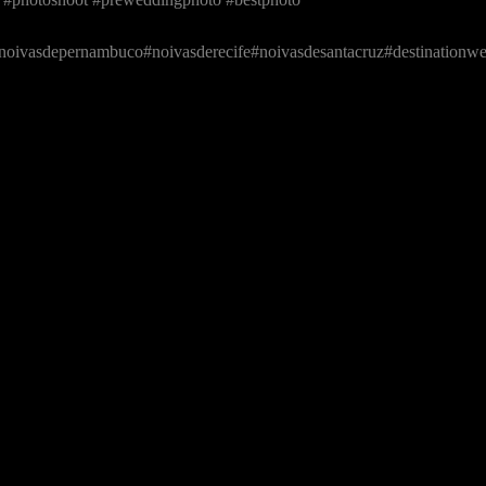
oivasdepernambuco#noivasderecife#noivasdesantacruz#destinationwe