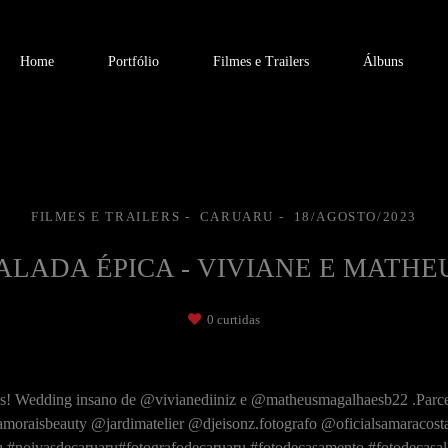
Home
Portfólio
Filmes e Trailers
Álbuns
FILMES E TRAILERS
CARUARU
18/AGOSTO/2023
ALADA ÉPICA - VIVIANE E MATHE
0
curtidas
mos! Wedding insano de @vivianediiniz e @matheusmagalhaesb22 .Parc
raisbeauty @jardimatelier @djeisonz.fotografo @oficialsamaracosta
u #noivasdecaruaru#fotografodecaruaru #fotodecasamento #fotodecasa