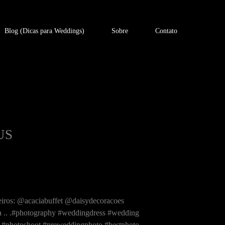
Blog (Dicas para Weddings)
Sobre
Contato
US
eiros: @acaciabuffet @daisydecoracoes
 .. .#photography #weddingdress #wedding
l #photoshoot #preweddingphoto #bestphoto