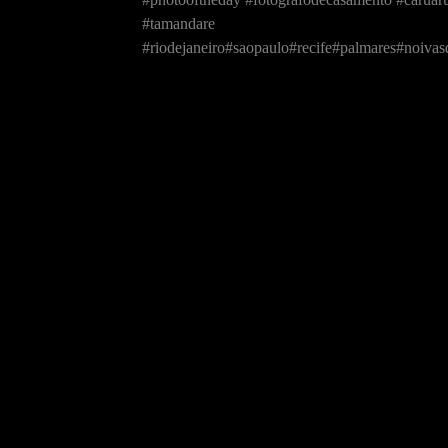
#tamandare
#riodejaneiro#saopaulo#recife#palmares#noiv