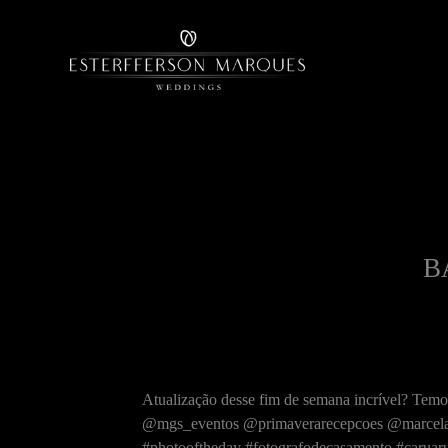
B
Atualização desse fim de semana incrível? Te
@mgs_eventos @primaverarecepcoes @marcelamo
#photooftheday #fotografodecasamento #caruar