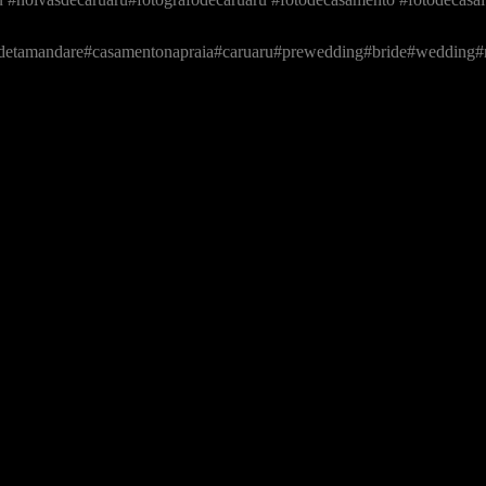
asdetamandare#casamentonapraia#caruaru#prewedding#bride#wedding#n