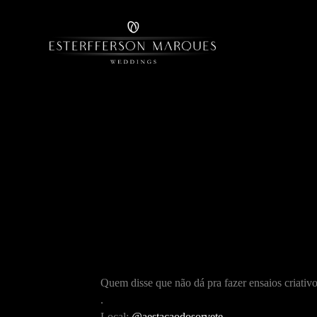
Quem disse que não dá pra fazer ensaios criati
.
Local:
@aestacaodosorvete