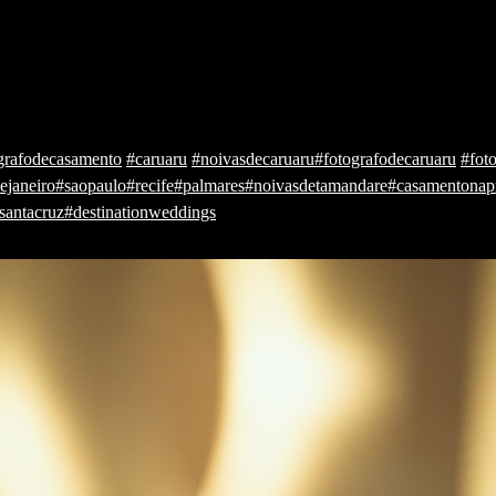
grafodecasamento
#caruaru
#noivasdecaruaru
#fotografodecaruaru
#fot
ejaneiro
#saopaulo
#recife
#palmares
#noivasdetamandare
#casamentonap
santacruz
#destinationweddings