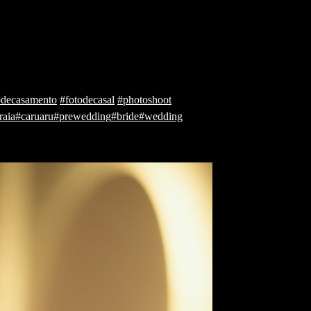
odecasamento
#fotodecasal
#photoshoot
raia
#caruaru
#prewedding
#bride
#wedding