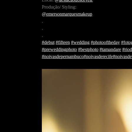
Produção/ Styling:
@emersonmarquesmakeup
.
.
.
#debut
#fifteen
#wedding
#photooftheday
#foto
#preweddingphoto
#bestphoto
#tamandare
#riod
#noivasdepernambuco
#noivasderecife
#noivasde