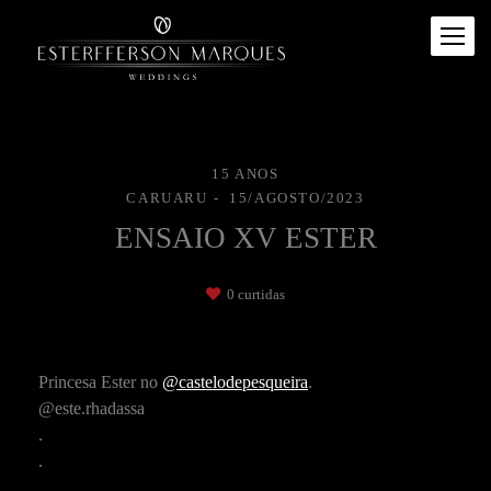
15 ANOS
CARUARU
15/AGOSTO/2023
ENSAIO XV ESTER
0
curtidas
Princesa Ester no
@castelodepesqueira
.
@este.rhadassa
.
.
.