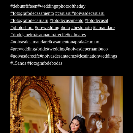
#debut
#fifteen
#wedding
#photooftheday
#fotografodecasamento
#caruaru
#noivasdecaruaru
#fotografodecaruaru
#fotodecasamento
#fotodecasal
#photoshoot
#preweddingphoto
#bestphoto
#tamandare
#riodejaneiro
#saopaulo
#recife
#palmares
#noivasdetamandare
#casamentonapraia
#caruaru
#prewedding
#bride
#wedding
#noivasdepernambuco
#noivasderecife
#noivasdesantacruz
#destinationweddings
#15anos
#fotografodebodas