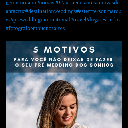
gemeturismo
#noivas2022
#buenosaires
#noivasdes
antacruz
#destinationweddings
#esterffersonmarqu
es
#preweddinginternational
#travel
#lugareslindos
#fotografoembuenosaires