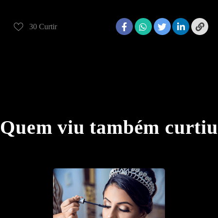
praia
precasamento
prewedding
30
Curtir
Quem viu também curtiu