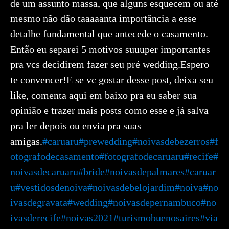
de um assunto massa, que alguns esquecem ou até
mesmo não dão taaaaanta importância a esse
detalhe fundamental que antecede o casamento.
Então eu separei 5 motivos suuuper importantes
pra vcs decidirem fazer seu pré wedding.Espero
te convencer!E se vc gostar desse post, deixa seu
like, comenta aqui em baixo pra eu saber sua
opinião e trazer mais posts como esse e já salva
pra ler depois ou envia pra suas
amigas.
#caruaru
#prewedding
#noivasdebezerros
#f
otografodecasamento
#fotografodecaruaru
#recife
#
noivasdecaruaru
#bride
#noivasdepalmares
#caruar
u
#vestidosdenoiva
#noivasdebelojardim
#noiva
#no
ivasdegravata
#wedding
#noivasdepernambuco
#no
ivasderecife
#noivas2021
#turismobuenosaires
#via