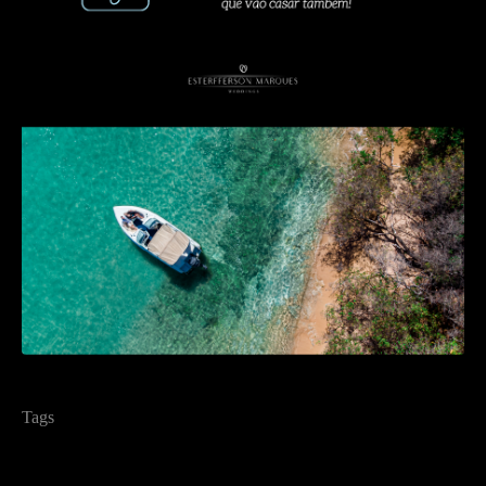
Tags
buenosaires
fernandodenoronha
ilhadesantoaleixo